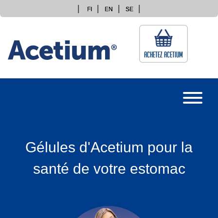
Skip
FI
EN
SE
to
content
Achetez Acetium
Gélules d'Acetium pour la
santé de votre estomac