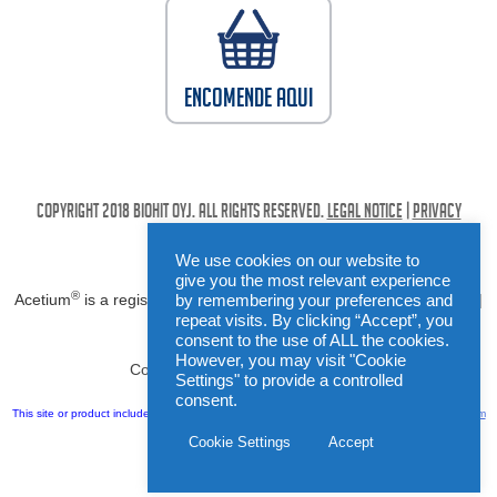
Encomende aqui
Copyright 2018 Biohit Oyj. All rights reserved.
LEGAL NOTICE
|
PRIVACY
POLICY
We use cookies on our website to
give you the most relevant experience
®
Acetium
is a registered trademark of Biohit Oyj, Helsinki, Finland |
by remembering your preferences and
repeat visits. By clicking “Accept”, you
www.biohit.fi
consent to the use of ALL the cookies.
However, you may visit "Cookie
Contact information:
info@biohit.fi
Settings" to provide a controlled
consent.
This site or product includes IP2Location LITE data available from
https://lite.ip2location.com
Cookie Settings
Accept