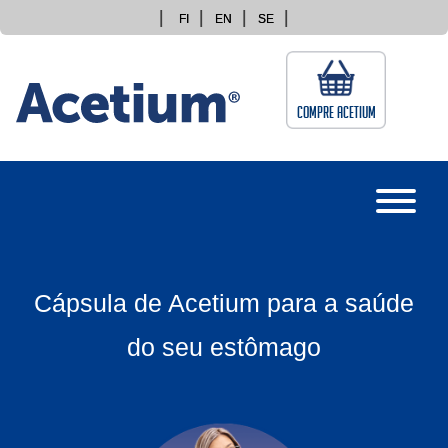
Skip
FI
EN
SE
to
content
Compre Acetium
Cápsula de Acetium para a saúde
do seu estômago