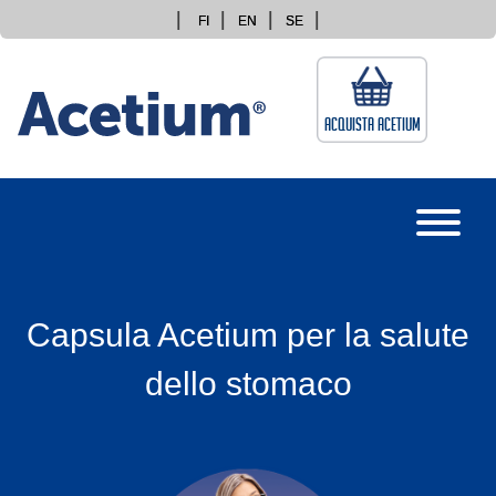
Skip
FI
EN
SE
to
content
Acquista Acetium
Capsula Acetium per la salute
dello stomaco