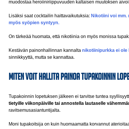
muodostaa heroiiniriippuvuuden kaltaisen muutoksen aivo
Lisäksi saat cocktailin haittavaikutuksia:
Nikotiini voi mm.
myös syöpien syntyyn.
On tärkeää huomata, että nikotiinia on myös monissa tupak
Kestävän painonhallinnan kannalta
nikotiinipurkka ei ol
sinnikkyyttä, mutta se kannattaa.
Miten voit hallita painoa tupakoinnin lop
Tupakoinnin lopetuksen jälkeen ei tarvitse tuntea syyllisyytt
tietyille viikonpäiville tai annostella lautaselle vähemm
ravitsemusasiantuntijalta.
Moni tupakoitsija on kuin huomaamatta korvannut aterioitaa