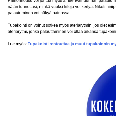
Painonnousu voi johtua myös aineenvaihdunnan palautumise
nälän tunnettasi, minkä vuoksi kiloja voi kertyä. Nikotiini
palautuminen voi näkyä painossa.
Tupakointi on voinut sotkea myös ateriarytmin, jos olet esi
ateriarytmi, jonka palauttaminen voi ottaa aikansa tupakoin
Lue myös:
Tupakointi rentouttaa ja muut tupakoinnin my