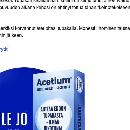
sta. Tupakan sisältämää nikotiini on stimuloinut aineenvaihdu
riippuvuuden aikana kehosi on ehtinyt tottua tähän “keinotekoise
merkiksi korvannut aterioitasi tupakalla. Monesti lihomisen taus
nin jälkeen.
ytit