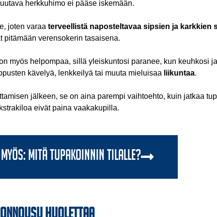
ai huutava herkkuhimo ei pääse iskemään.
le, joten varaa
terveellistä naposteltavaa sipsien ja karkkien 
vat pitämään verensokerin tasaisena.
on myös helpompaa, sillä yleiskuntosi paranee, kun keuhkosi ja
appusten kävelyä, lenkkeilyä tai muuta mieluisaa
liikuntaa
.
ttamisen jälkeen, se on aina parempi vaihtoehto, kuin jatkaa tu
ekstrakiloa eivät paina vaakakupilla.
 myös: Mitä tupakoinnin tilalle?
inonnousu huolettaa