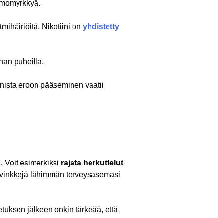
ermomyrkkyä.
tmihäiriöitä. Nikotiini on
yhdistetty
nan puheilla.
tiinista eroon pääseminen vaatii
a. Voit esimerkiksi
rajata herkuttelut
ä vinkkejä lähimmän terveysasemasi
tuksen jälkeen onkin tärkeää, että