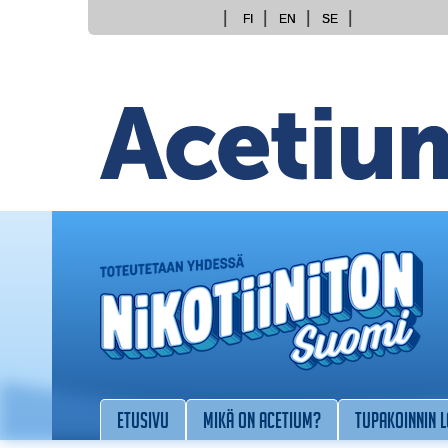
FI
EN
SE
Etusivu
Mikä on Acetium?
Tupakoinnin 