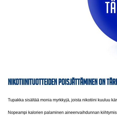
Nikotiinituotteiden poisjättäminen on tä
Tupakka sisältää monia myrkkyjä, joista nikotiini kuuluu kär
Nopeampi kalorien palaminen aineenvaihdunnan kiihtymisen 