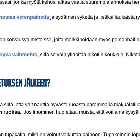
issasi, jonka myötä kehosi alkaa vaatia suurempia annoksia h
 nostaa verenpainetta
ja sydämen sykettä ja lisäksi laukaista ry
an korvausvalmisteissa, joita markkinoidaan myös painonhallin
e hyvä vaihtoehto
, sillä se vain ylläpitää nikotiinikoukkua. Niko
etuksen jälkeen?
ä siitä, että voit nauttia hyvästä ruoasta paremmalla makuaistill
än ruokaa.
Jos lihominen huolettaa, muista, että voit aina kysy
n tupakalla, mikä on voinut vaikuttaa painoon. Tupakoinnin lope