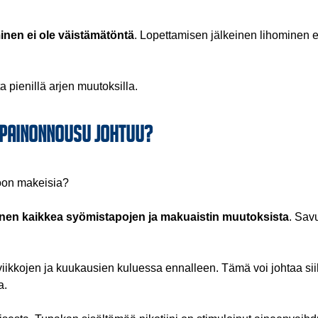
inen ei ole väistämätöntä
. Lopettamisen jälkeinen lihominen ei
a pienillä arjen muutoksilla.
n painonnousu johtuu?
moon makeisia?
nen kaikkea syömistapojen ja makuaistin muutoksista
. Savu
viikkojen ja kuukausien kuluessa ennalleen. Tämä voi johtaa sii
a.