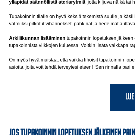
ylläpidät säännöllistä ateriarytmiä
, jotta kiljuva nälkä t
Tupakoinnin tilalle on hyvä keksiä tekemistä suulle ja käsil
valmiiksi pilkotut vihannekset, pähkinät ja hedelmät autta
Arkiliikunnan lisääminen
tupakoinnin lopetuksen jälkeen 
tupakoinnista viikkojen kuluessa. Voitkin lisätä vaikkapa r
On myös hyvä muistaa, että vaikka lihoisit tupakoinnin lope
asioita, joita voit tehdä terveytesi eteen! Sen rinnalla pari 
Lue
Jos tupakoinnin lopetuksen jälkeinen pa