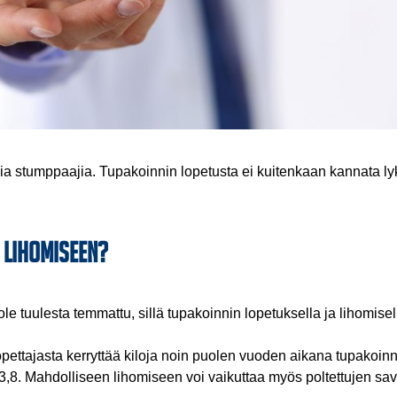
a stumppaajia. Tupakoinnin lopetusta ei kuitenkaan kannata ly
 lihomiseen?
e tuulesta temmattu, sillä tupakoinnin lopetuksella ja lihomise
pettajasta kerryttää kiloja noin puolen vuoden aikana tupakoin
la 3,8. Mahdolliseen lihomiseen voi vaikuttaa myös poltettujen s