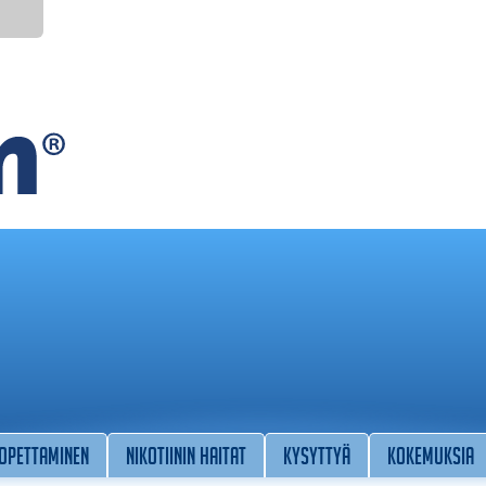
lopettaminen
Nikotiinin haitat
Kysyttyä
Kokemuksia