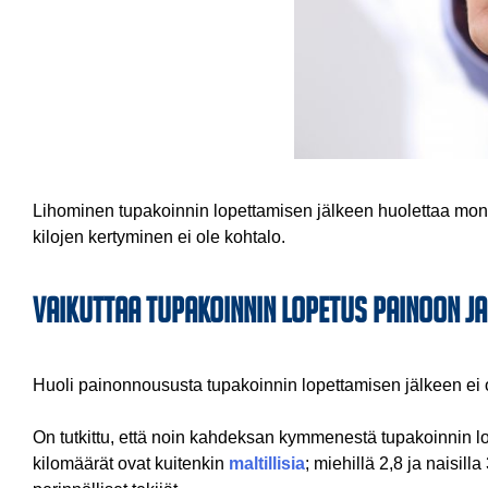
Lihominen tupakoinnin lopettamisen jälkeen huolettaa moni
kilojen kertyminen ei ole kohtalo.
Vaikuttaa tupakoinnin lopetus painoon ja
Huoli painonnoususta tupakoinnin lopettamisen jälkeen ei ol
On tutkittu, että noin kahdeksan kymmenestä tupakoinnin lo
kilomäärät ovat kuitenkin
maltillisia
; miehillä 2,8 ja naisil