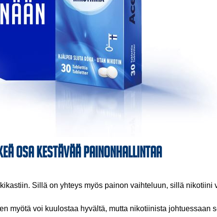
rkeä osa kestävää painonhallintaa
kikastiin. Sillä on yhteys myös painon vaihteluun, sillä nikotiini
myötä voi kuulostaa hyvältä, mutta nikotiinista johtuessaan se