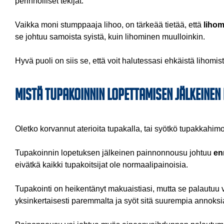
perinnölliset tekijät.
Vaikka moni stumppaaja lihoo, on tärkeää tietää, että
lihom
se johtuu samoista syistä, kuin lihominen muulloinkin.
Hyvä puoli on siis se, että voit halutessasi ehkäistä lihomist
Mistä tupakoinnin lopettamisen jälkeine
Oletko korvannut aterioita tupakalla, tai syötkö tupakkahi
Tupakoinnin lopetuksen jälkeinen painnonnousu johtuu
en
eivätkä kaikki tupakoitsijat ole normaalipainoisia.
Tupakointi on heikentänyt makuaistiasi, mutta se palautuu 
yksinkertaisesti paremmalta ja syöt sitä suurempia annoksi