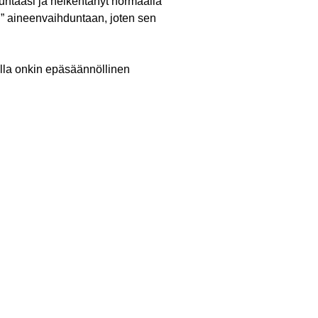
ntaasi ja heikentänyt normaalia
en” aineenvaihduntaan, joten sen
talla onkin epäsäännöllinen